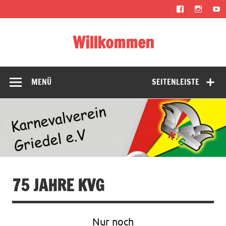
Zum
Inhalt
springen
Willkommen
Karneval, Fastnacht, Fassenacht, Fasnacht, Fasnet,
Fasching, Fastabend, Fastelovend, Fasteleer oder fünfte
Jahreszeit
MENÜ
SEITENLEISTE
75 JAHRE KVG
Nur noch