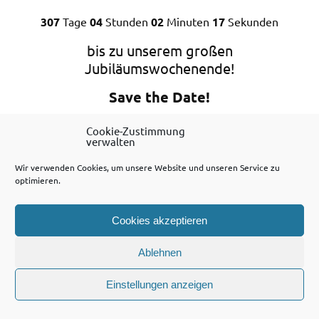
307
Tage
04
Stunden
02
Minuten
17
Sekunden
bis zu unserem großen
Jubiläumswochenende!
Save the Date!
11.06.–13.06.2027
Cookie-Zustimmung
verwalten
Wir verwenden Cookies, um unsere Website und unseren Service zu
Weitere Informationen werden wir zeitnah
optimieren.
bekanntgeben.
Cookies akzeptieren
teilen
teilen
teilen
teilen
drucken
E-Mail
Ablehnen
Einstellungen anzeigen
WordPress-Theme: Dynamic News von ThemeZee.