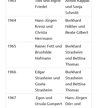
1963
Toni und Ingrid
Achim Kappas
Friedel
und Sonja
Schmitt
1964
Hans-Jürgen
Burkhard
Krenz und
Näther und
Christa
Beate Gilbert
Herrmann
1965
Rainer Fett und
Burkhard
Brunhilde
Strasheim
Hofmann
und Bettina
Thomas
1966
Edgar
Burkhard
Strasheim und
Strasheim
Gisela
und Bettina
Strasheim
Thomas
1967
Egon und
Hans-Jürgen
Ursula Gumpert
Dörr und