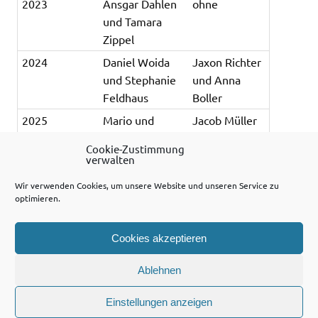
2023
Ansgar Dahlen
ohne
und Tamara
Zippel
2024
Daniel Woida
Jaxon Richter
und Stephanie
und Anna
Feldhaus
Boller
2025
Mario und
Jacob Müller
Wibke
und Marie
Cookie-Zustimmung
Hackmaier
Hackmaier
verwalten
2026
Felix und
Linus Burgard
Wir verwenden Cookies, um unsere Website und unseren Service zu
Bianca Burgard
und Merle
optimieren.
Kress
Cookies akzeptieren
teilen
teilen
teilen
Ablehnen
teilen
drucken
E-Mail
Einstellungen anzeigen