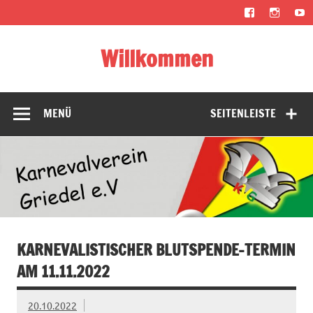
Zum
Inhalt
springen
Willkommen
Karneval, Fastnacht, Fassenacht, Fasnacht, Fasnet,
Fasching, Fastabend, Fastelovend, Fasteleer oder fünfte
Jahreszeit
MENÜ
SEITENLEISTE
KARNEVALISTISCHER BLUTSPENDE-TERMIN
AM 11.11.2022
20.10.2022