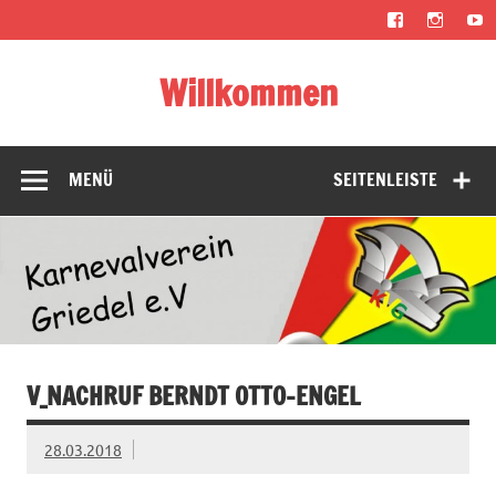
Zum
Inhalt
springen
Willkommen
Karneval, Fastnacht, Fassenacht, Fasnacht, Fasnet,
Fasching, Fastabend, Fastelovend, Fasteleer oder fünfte
Jahreszeit
MENÜ
SEITENLEISTE
V_NACHRUF BERNDT OTTO-ENGEL
28.03.2018